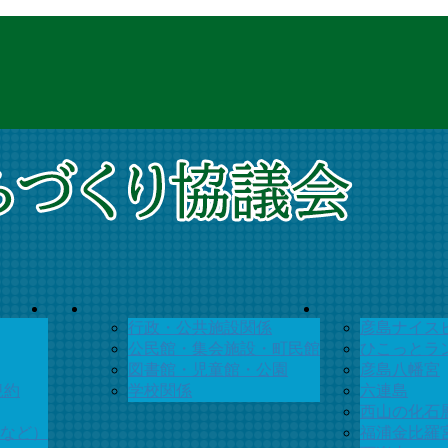
行政・公共施設関係
彦島ナイス
公民館・集会施設・町民館
ひこっとラ
図書館・児童館・公園
彦島八幡宮
規約
学校関係
六連島
西山の化石
など）
福浦金比羅