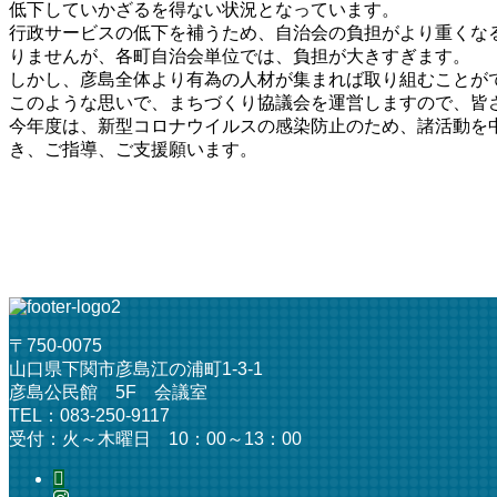
低下していかざるを得ない状況となっています。
行政サービスの低下を補うため、自治会の負担がより重くな
りませんが、各町自治会単位では、負担が大きすぎます。
しかし、彦島全体より有為の人材が集まれば取り組むことが
このような思いで、まちづくり協議会を運営しますので、皆
今年度は、新型コロナウイルスの感染防止のため、諸活動を
き、ご指導、ご支援願います。
〒750-0075
山口県下関市彦島江の浦町1-3-1
彦島公民館 5F 会議室
TEL：083-250-9117
受付：火～木曜日 10：00～13：00