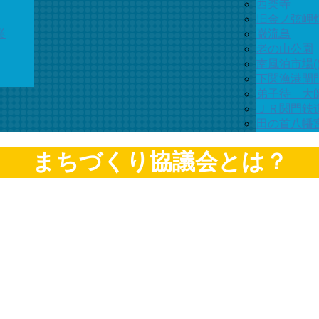
西楽寺
旧金ノ弦岬
業
巌流島
老の山公園
南風泊市場(
下関漁港閘
弟子待 大
ＪＲ関門鉄
田の首八幡
まちづくり協議会とは？