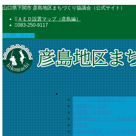
コ
ナ
山口県下関市 彦島地区まちづくり協議会（公式サイト）
ン
ビ
ＡＥＤ設置マップ（彦島編）
テ
ゲ
083-250-9117
ン
ー
ツ
シ
お問い合わせ
に
ョ
移
ン
動
に
移
動
まちづくり協議会とは？
組織構成と目的
組織図・役員紹介
彦島地区まちづくり協議会 
所在地
彦島地区概要（人口や世帯数