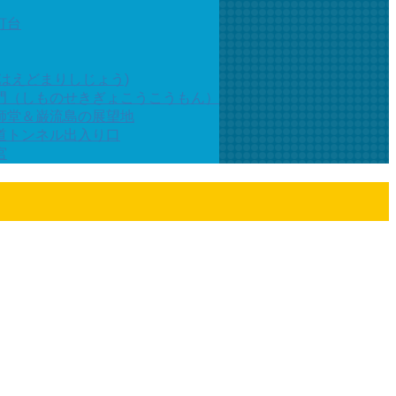
灯台
はえどまりしじょう)
門（しものせきぎょこうこうもん）
師堂＆巌流島の展望地
道トンネル出入り口
宮