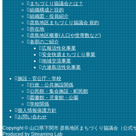
まちづくり協議会とは？
組織構成と目的
組織図・役員紹介
彦島地区まちづくり協議会 規約
所在地
彦島地区概要(人口や世帯数など)
各部のご紹介
広報活性化事業
安全快適まちづくり事業
地域交流事業
六連島活性化事業
施設・官公庁・学校
行政・公共施設関係
公民館・集会施設・町民館
図書館・児童館・公園
学校関係
個人情報保護方針
お問い合わせ
Copyright © 山口県下関市 彦島地区まちづくり協議会（公式サイト） A
Produced by Streaming Lab