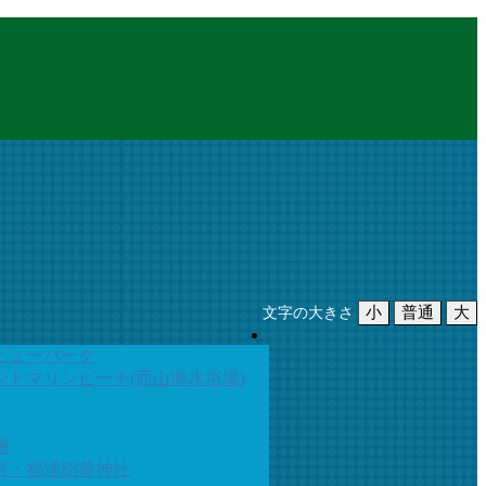
小
普通
大
文字の大きさ
ビューパーク
ンドマリンビーチ(西山海水浴場)
層
宮・福浦稲荷神社