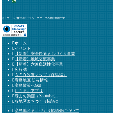
ＱＲコードは株式会社デンソーウエーブの登録商標です
ホーム
イベント
【新着】安全快適まちづくり事業
【新着】地域交流事業
【新着】六連島活性化事業
広報誌
ＡＥＤ設置マップ（彦島編）
彦島地区 防災情報
彦島散策へGo!
しもまちアプリ
彦まち動画（Youtube）
各地区まちづくり協議会
彦島地区まちづくり協議会について