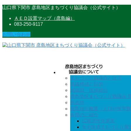
コ
ナ
山口県下関市 彦島地区まちづくり協議会（公式サイト）
ン
ビ
ＡＥＤ設置マップ（彦島編）
テ
ゲ
083-250-9117
ン
ー
ツ
シ
お問い合わせ
に
ョ
移
ン
動
に
移
動
まちづくり協議会とは？
組織構成と目的
組織図・役員紹介
彦島地区まちづくり協議会 
所在地
彦島地区概要（人口や世帯数
各部のご紹介
広報活性化事業
安全快適まちづくり事