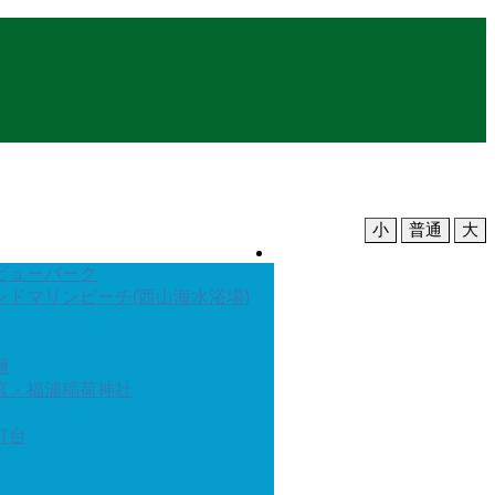
小
普通
大
文字の大きさ
ビューパーク
ンドマリンビーチ(西山海水浴場)
層
宮・福浦稲荷神社
灯台