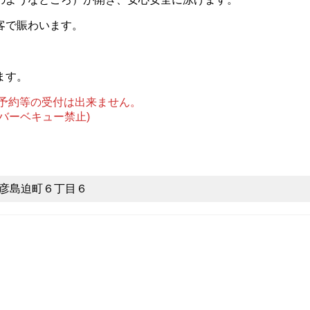
客で賑わいます。
。
ます。
予約等の受付は出来ません。
ーベキュー禁止)
関市彦島迫町６丁目６