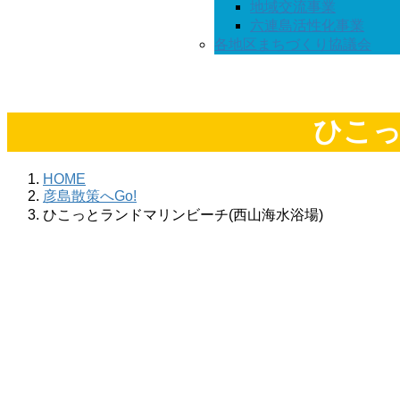
地域交流事業
六連島活性化事業
各地区まちづくり協議会
ひこっ
HOME
彦島散策へGo!
ひこっとランドマリンビーチ(西山海水浴場)