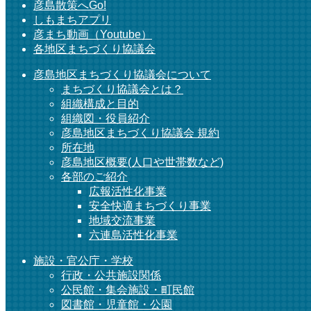
彦島散策へGo!
しもまちアプリ
彦まち動画（Youtube）
各地区まちづくり協議会
彦島地区まちづくり協議会について
まちづくり協議会とは？
組織構成と目的
組織図・役員紹介
彦島地区まちづくり協議会 規約
所在地
彦島地区概要(人口や世帯数など)
各部のご紹介
広報活性化事業
安全快適まちづくり事業
地域交流事業
六連島活性化事業
施設・官公庁・学校
行政・公共施設関係
公民館・集会施設・町民館
図書館・児童館・公園