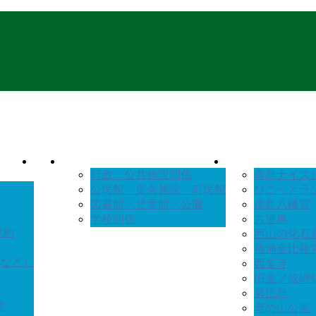
行政・公共施設関係
彦島ナイス
公民館・集会施設・町民館
ひこっとラ
図書館・児童館・公園
彦島八幡宮
学校関係
六連島
規約
西山の化石
福浦金比羅
など）
西楽寺
旧金ノ弦岬
巌流島
業
老の山公園