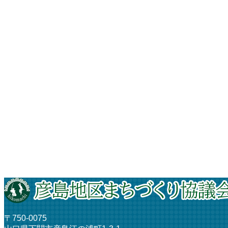
〒750-0075