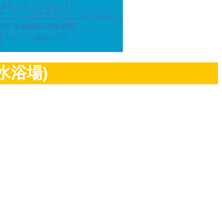
はえどまりしじょう)
門（しものせきぎょこうこうもん）
師堂＆巌流島の展望地
道トンネル出入り口
宮
水浴場)