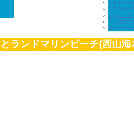
南風泊市場(
下関漁港閘
弟子待 大
ＪＲ関門鉄
田の首八幡
とランドマリンビーチ(西山海