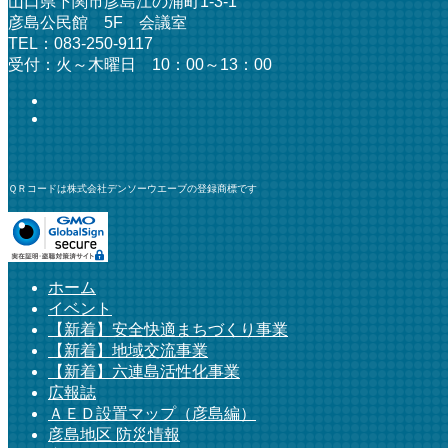
山口県下関市彦島江の浦町1-3-1
彦島公民館 5F 会議室
TEL：083-250-9117
受付：火～木曜日 10：00～13：00
ＱＲコードは株式会社デンソーウエーブの登録商標です
ホーム
イベント
【新着】安全快適まちづくり事業
【新着】地域交流事業
【新着】六連島活性化事業
広報誌
ＡＥＤ設置マップ（彦島編）
彦島地区 防災情報