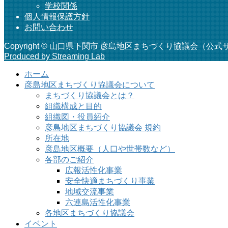
学校関係
個人情報保護方針
お問い合わせ
Copyright © 山口県下関市 彦島地区まちづくり協議会（公式サイト） A
Produced by Streaming Lab
ホーム
彦島地区まちづくり協議会について
まちづくり協議会とは？
組織構成と目的
組織図・役員紹介
彦島地区まちづくり協議会 規約
所在地
彦島地区概要（人口や世帯数など）
各部のご紹介
広報活性化事業
安全快適まちづくり事業
地域交流事業
六連島活性化事業
各地区まちづくり協議会
イベント