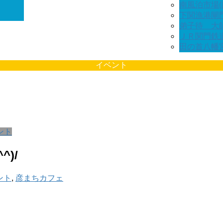
南風泊市場(
下関漁港閘
弟子待 大
ＪＲ関門鉄
田の首八幡
イベント
ント
)/
ント
,
彦まちカフェ