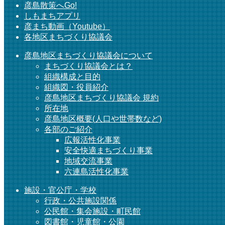
彦島散策へGo!
しもまちアプリ
彦まち動画（Youtube）
各地区まちづくり協議会
彦島地区まちづくり協議会について
まちづくり協議会とは？
組織構成と目的
組織図・役員紹介
彦島地区まちづくり協議会 規約
所在地
彦島地区概要(人口や世帯数など)
各部のご紹介
広報活性化事業
安全快適まちづくり事業
地域交流事業
六連島活性化事業
施設・官公庁・学校
行政・公共施設関係
公民館・集会施設・町民館
図書館・児童館・公園