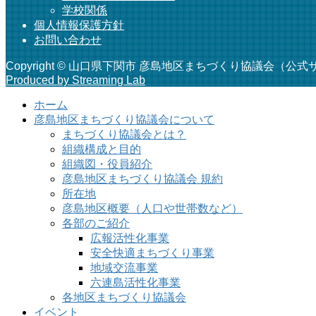
学校関係
個人情報保護方針
お問い合わせ
Copyright © 山口県下関市 彦島地区まちづくり協議会（公式サイト） A
Produced by Streaming Lab
ホーム
彦島地区まちづくり協議会について
まちづくり協議会とは？
組織構成と目的
組織図・役員紹介
彦島地区まちづくり協議会 規約
所在地
彦島地区概要（人口や世帯数など）
各部のご紹介
広報活性化事業
安全快適まちづくり事業
地域交流事業
六連島活性化事業
各地区まちづくり協議会
イベント