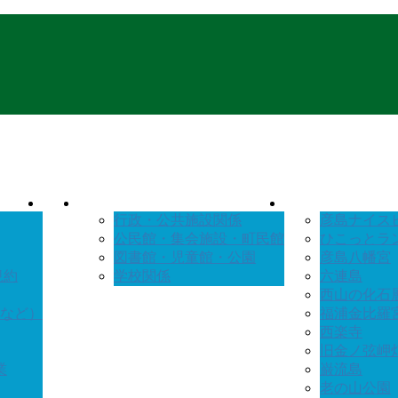
行政・公共施設関係
彦島ナイス
公民館・集会施設・町民館
ひこっとラ
図書館・児童館・公園
彦島八幡宮
規約
学校関係
六連島
西山の化石
など）
福浦金比羅
西楽寺
旧金ノ弦岬
業
巌流島
老の山公園