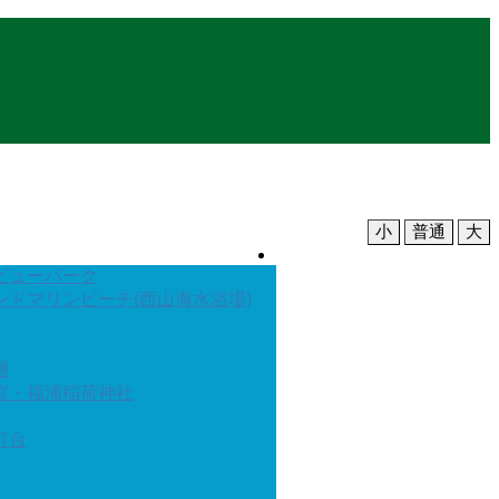
小
普通
大
文字の大きさ
ビューパーク
ンドマリンビーチ(西山海水浴場)
層
宮・福浦稲荷神社
灯台