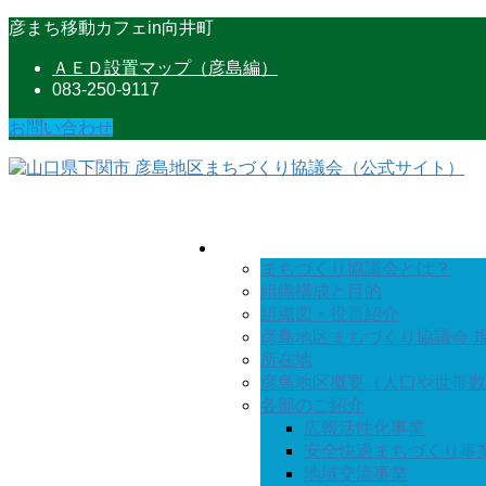
コ
ナ
彦まち移動カフェin向井町
ン
ビ
ＡＥＤ設置マップ（彦島編）
テ
ゲ
083-250-9117
ン
ー
ツ
シ
お問い合わせ
に
ョ
移
ン
動
に
移
動
まちづくり協議会とは？
組織構成と目的
組織図・役員紹介
彦島地区まちづくり協議会 
所在地
彦島地区概要（人口や世帯数
各部のご紹介
広報活性化事業
安全快適まちづくり事
地域交流事業