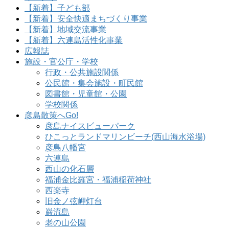
【新着】子ども部
【新着】安全快適まちづくり事業
【新着】地域交流事業
【新着】六連島活性化事業
広報誌
施設・官公庁・学校
行政・公共施設関係
公民館・集会施設・町民館
図書館・児童館・公園
学校関係
彦島散策へGo!
彦島ナイスビューパーク
ひこっとランドマリンビーチ(西山海水浴場)
彦島八幡宮
六連島
西山の化石層
福浦金比羅宮・福浦稲荷神社
西楽寺
旧金ノ弦岬灯台
巌流島
老の山公園