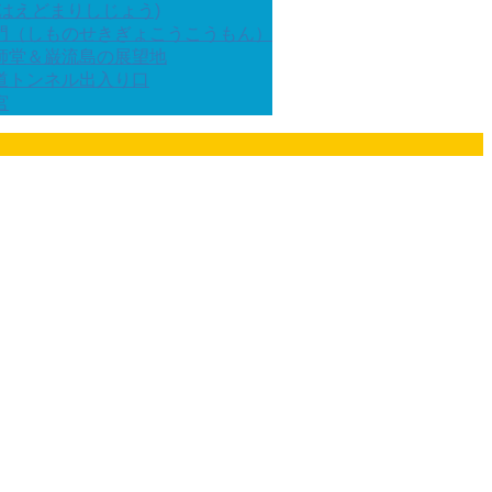
はえどまりしじょう)
門（しものせきぎょこうこうもん）
師堂＆巌流島の展望地
道トンネル出入り口
宮