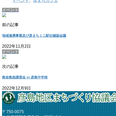
イベント
、
彦まちカフェ
イベント
前の記事
地域連携事業及び彦まちミニ駅伝確認会議
2022年11月2日
イベント
次の記事
救命救急講習会 in 彦島中学校
2022年12月9日
〒750-0075