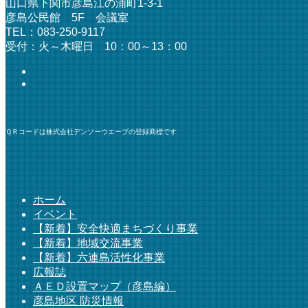
山口県下関市彦島江の浦町1-3-1
彦島公民館 5F 会議室
TEL：083-250-9117
受付：火～木曜日 10：00～13：00
ＱＲコードは株式会社デンソーウエーブの登録商標です
ホーム
イベント
【新着】安全快適まちづくり事業
【新着】地域交流事業
【新着】六連島活性化事業
広報誌
ＡＥＤ設置マップ（彦島編）
彦島地区 防災情報