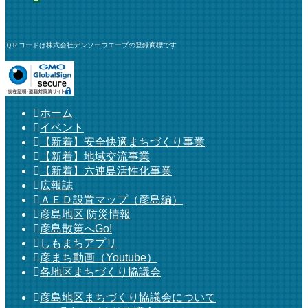
ＱＲコードは株式会社デンソーウエーブの登録商標です
ホーム
イベント
【新着】安全快適まちづくり事業
【新着】地域交流事業
【新着】六連島活性化事業
広報誌
ＡＥＤ設置マップ（彦島編）
彦島地区 防災情報
彦島散策へGo!
しもまちアプリ
彦まち動画（Youtube）
各地区まちづくり協議会
彦島地区まちづくり協議会について