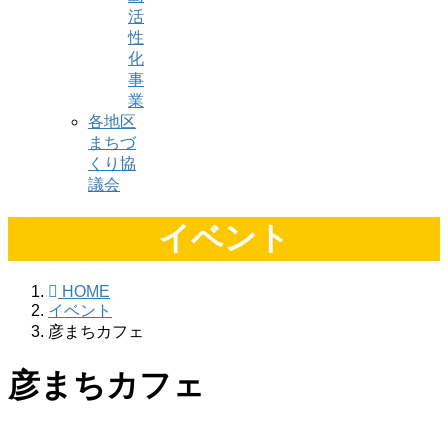
活
性
化
事
業
各地区
まちづ
くり協
議会
イベント
HOME
イベント
彦まちカフェ
彦まちカフェ