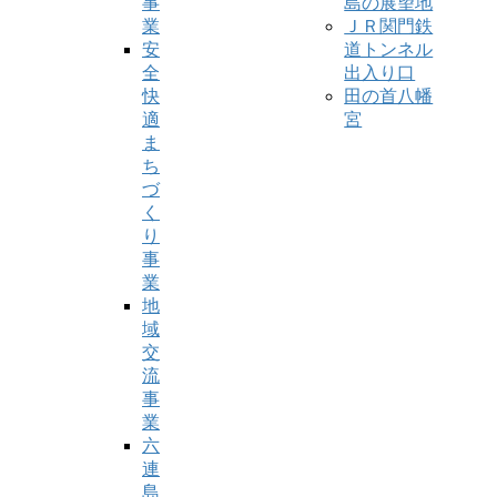
事
島の展望地
業
ＪＲ関門鉄
安
道トンネル
全
出入り口
快
田の首八幡
適
宮
ま
ち
づ
く
り
事
業
地
域
交
流
事
業
六
連
島