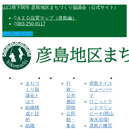
コ
ナ
山口県下関市 彦島地区まちづくり協議会（公式サイト）
ン
ビ
ＡＥＤ設置マップ（彦島編）
テ
ゲ
083-250-9117
ン
ー
ツ
シ
お問い合わせ
に
ョ
移
ン
動
に
移
動
まちづ
行
彦島ナイス
くり協
政・
ビューパー
議会と
公共
ク
は？
施設
ひこっとラ
組織構
関係
ンドマリン
成と目
公民
ビーチ(西山
的
館・
海水浴場)
組織
集会
彦島八幡宮