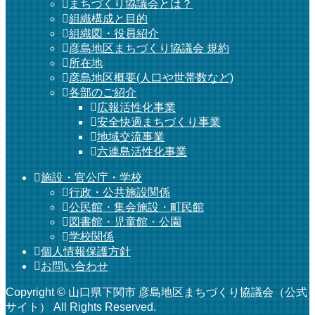
まちづくり協議会とは？
組織構成と目的
組織図・役員紹介
彦島地区まちづくり協議会 規約
所在地
彦島地区概要(人口や世帯数など)
各部のご紹介
広報活性化事業
安全快適まちづくり事業
地域交流事業
六連島活性化事業
施設・官公庁・学校
行政・公共施設関係
公民館・集会施設・町民館
図書館・児童館・公園
学校関係
個人情報保護方針
お問い合わせ
Copyright © 山口県下関市 彦島地区まちづくり協議会（公式
サイト） All Rights Reserved.