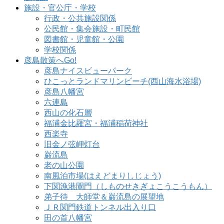
施設・官公庁・学校
行政・公共施設関係
公民館・集会施設・町民館
図書館・児童館・公園
学校関係
彦島散策へGo!
彦島ナイスビューパーク
ひこっとランドマリンビーチ(西山海水浴場)
彦島八幡宮
六連島
西山の化石層
福浦金比羅宮・福浦稲荷神社
西楽寺
旧金ノ弦岬灯台
巌流島
老の山公園
南風泊市場(はえどまりしじょう)
下関漁港閘門（しものせきぎょこうこうもん）
弟子待 大師堂＆巌流島の展望地
ＪＲ関門鉄道トンネル出入り口
田の首八幡宮