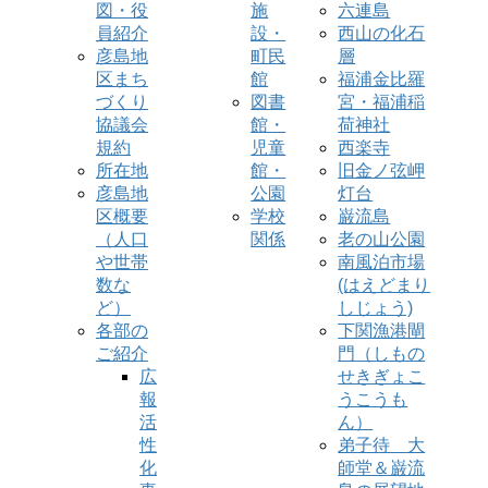
図・役
施
六連島
員紹介
設・
西山の化石
彦島地
町民
層
区まち
館
福浦金比羅
づくり
図書
宮・福浦稲
協議会
館・
荷神社
規約
児童
西楽寺
所在地
館・
旧金ノ弦岬
彦島地
公園
灯台
区概要
学校
巌流島
（人口
関係
老の山公園
や世帯
南風泊市場
数な
(はえどまり
ど）
しじょう)
各部の
下関漁港閘
ご紹介
門（しもの
広
せきぎょこ
報
うこうも
活
ん）
性
弟子待 大
化
師堂＆巌流