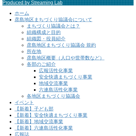
Produced by Streaming Lab
ホーム
彦島地区まちづくり協議会について
まちづくり協議会とは？
組織構成と目的
組織図・役員紹介
彦島地区まちづくり協議会 規約
所在地
彦島地区概要（人口や世帯数など）
各部のご紹介
広報活性化事業
安全快適まちづくり事業
地域交流事業
六連島活性化事業
各地区まちづくり協議会
イベント
【新着】子ども部
【新着】安全快適まちづくり事業
【新着】地域交流事業
【新着】六連島活性化事業
広報誌