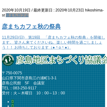
2020年10月19日
/ 最終更新日 :
2020年10月23日
hikoshima-
st
彦まちカフェ
彦まちカフェ秋の祭典
11月29日(日) 第19回 「彦まちカフェ秋の祭典」を開催し
ます。 皆さん来てくださいね。楽しい時間を過ごしましょ
う！！ お待ちしております（●＾o＾●）
〒750-0075
山口県下関市彦島江の浦町1-3-1
彦島公民館 5F 会議室
TEL：083-250-9117
受付：火～木曜日 10：00～13：00